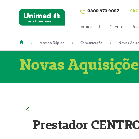
0800 970 9087
SAC
Unimed - LF
Cliente
Rec
Acesso Rápido
Comunicação
Novas Aquis
Novas Aquisiçõe
Prestador CENTR