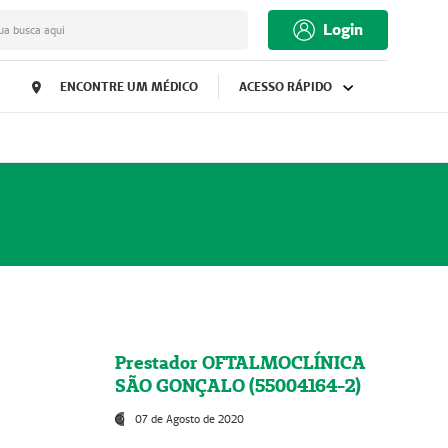
Login
ua busca aqui
ENCONTRE UM MÉDICO
ACESSO RÁPIDO
Prestador OFTALMOCLÍNICA
SÃO GONÇALO (55004164-2)
07 de Agosto de 2020