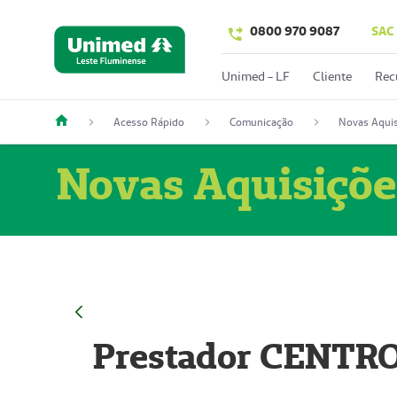
0800 970 9087
SAC
Unimed - LF
Cliente
Rec
Acesso Rápido
Comunicação
Novas Aquis
Novas Aquisiçõe
Prestador CENTR