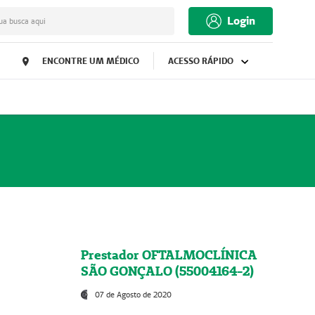
Login
ua busca aqui
ENCONTRE UM MÉDICO
ACESSO RÁPIDO
Prestador OFTALMOCLÍNICA
SÃO GONÇALO (55004164-2)
07 de Agosto de 2020