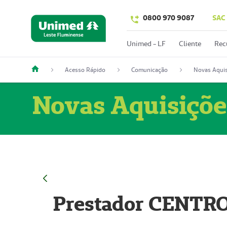
0800 970 9087
SAC
Unimed - LF
Cliente
Rec
Acesso Rápido
Comunicação
Novas Aquis
Novas Aquisiçõe
Prestador CENTR