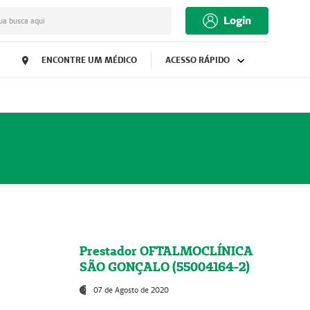
Login
ua busca aqui
ENCONTRE UM MÉDICO
ACESSO RÁPIDO
Prestador OFTALMOCLÍNICA
SÃO GONÇALO (55004164-2)
07 de Agosto de 2020