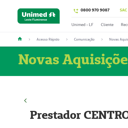
0800 970 9087
SAC
Unimed - LF
Cliente
Rec
Acesso Rápido
Comunicação
Novas Aquis
Novas Aquisiçõe
Prestador CENTR