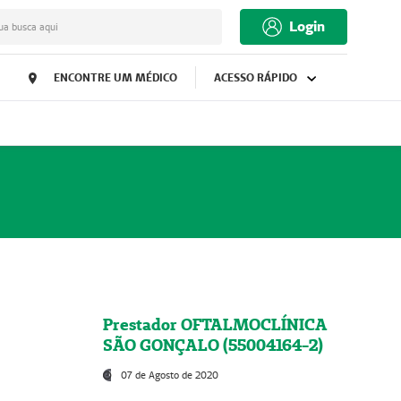
Login
ua busca aqui
ENCONTRE UM MÉDICO
ACESSO RÁPIDO
Prestador OFTALMOCLÍNICA
SÃO GONÇALO (55004164-2)
07 de Agosto de 2020