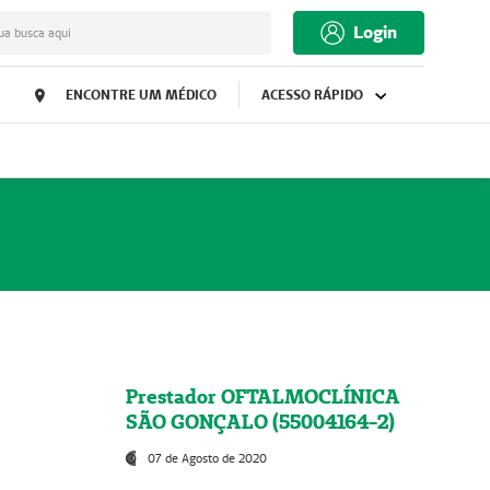
Login
ua busca aqui
ENCONTRE UM MÉDICO
ACESSO RÁPIDO
Prestador OFTALMOCLÍNICA
SÃO GONÇALO (55004164-2)
07 de Agosto de 2020