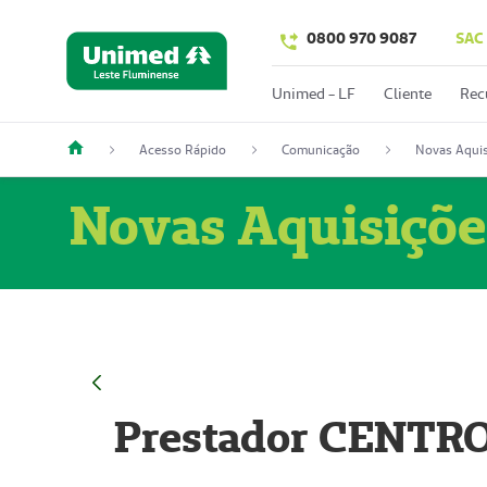
0800 970 9087
SAC
Unimed - LF
Cliente
Rec
Acesso Rápido
Comunicação
Novas Aquis
Novas Aquisiçõe
Prestador CENTR