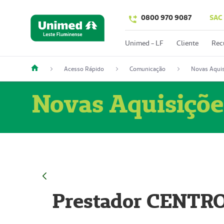
0800 970 9087
SAC
Unimed - LF
Cliente
Rec
Acesso Rápido
Comunicação
Novas Aquis
Novas Aquisiçõe
Prestador CENTR