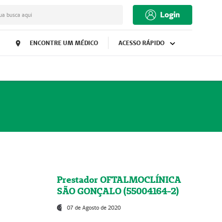
Login
ua busca aqui
ENCONTRE UM MÉDICO
ACESSO RÁPIDO
Prestador OFTALMOCLÍNICA
SÃO GONÇALO (55004164-2)
07 de Agosto de 2020