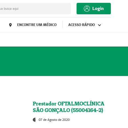
Login
ua busca aqui
ENCONTRE UM MÉDICO
ACESSO RÁPIDO
Prestador OFTALMOCLÍNICA
SÃO GONÇALO (55004164-2)
07 de Agosto de 2020