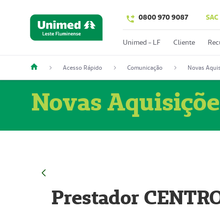
0800 970 9087
SAC
Unimed - LF
Cliente
Rec
Acesso Rápido
Comunicação
Novas Aquis
Novas Aquisiçõe
Prestador CENTR