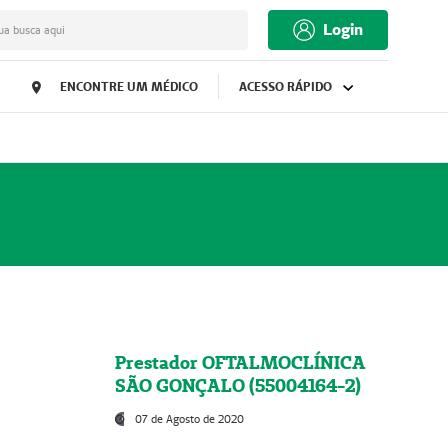
Login
ua busca aqui
ENCONTRE UM MÉDICO
ACESSO RÁPIDO
Prestador OFTALMOCLÍNICA
SÃO GONÇALO (55004164-2)
07 de Agosto de 2020