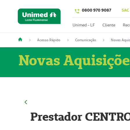
0800 970 9087
SAC
Unimed - LF
Cliente
Rec
Acesso Rápido
Comunicação
Novas Aquis
Novas Aquisiçõe
Prestador CENTR