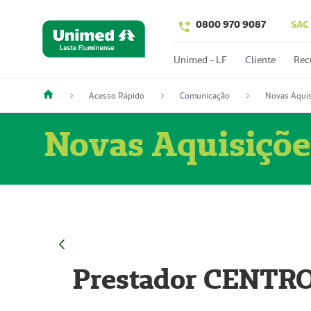
0800 970 9087
SAC
Unimed - LF
Cliente
Rec
Acesso Rápido
Comunicação
Novas Aquis
Novas Aquisiçõe
Prestador CENTR