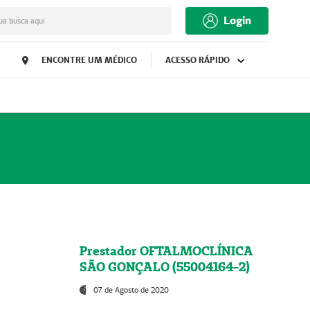
Login
ua busca aqui
ENCONTRE UM MÉDICO
ACESSO RÁPIDO
Prestador OFTALMOCLÍNICA
SÃO GONÇALO (55004164-2)
07 de Agosto de 2020