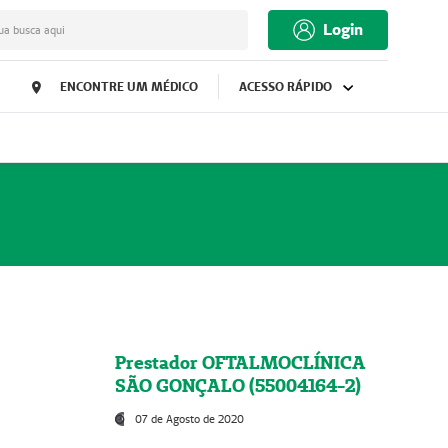
Login
ua busca aqui
ENCONTRE UM MÉDICO
ACESSO RÁPIDO
Prestador OFTALMOCLÍNICA
SÃO GONÇALO (55004164-2)
07 de Agosto de 2020