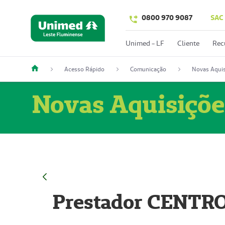
0800 970 9087
SAC
Unimed - LF
Cliente
Rec
Acesso Rápido
Comunicação
Novas Aquis
Novas Aquisiçõe
Prestador CENTR