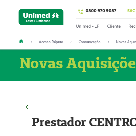
0800 970 9087
SAC
Unimed - LF
Cliente
Rec
Acesso Rápido
Comunicação
Novas Aquis
Novas Aquisiçõe
Prestador CENTR