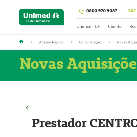
0800 970 9087
SAC
Unimed - LF
Cliente
Rec
Acesso Rápido
Comunicação
Novas Aquis
Novas Aquisiçõe
Prestador CENTR