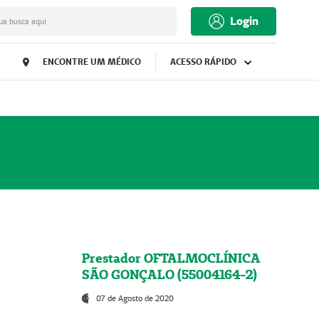
Login
ua busca aqui
ENCONTRE UM MÉDICO
ACESSO RÁPIDO
Prestador OFTALMOCLÍNICA
SÃO GONÇALO (55004164-2)
07 de Agosto de 2020