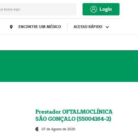
Login
ua busca aqui
ENCONTRE UM MÉDICO
ACESSO RÁPIDO
Prestador OFTALMOCLÍNICA
SÃO GONÇALO (55004164-2)
07 de Agosto de 2020