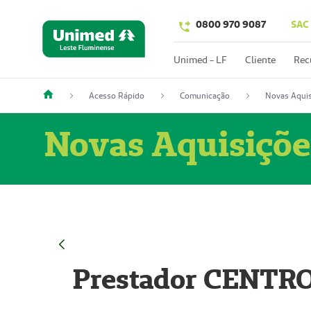
0800 970 9087
SAC
Unimed - LF
Cliente
Rec
Acesso Rápido
Comunicação
Novas Aquis
Novas Aquisiçõe
Prestador CENTR