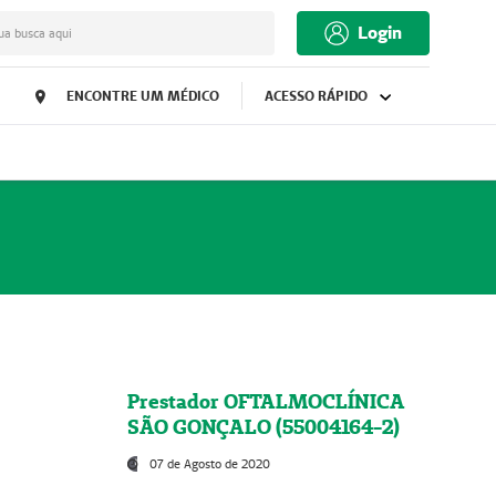
Login
ua busca aqui
ENCONTRE UM MÉDICO
ACESSO RÁPIDO
Prestador OFTALMOCLÍNICA
SÃO GONÇALO (55004164-2)
07 de Agosto de 2020