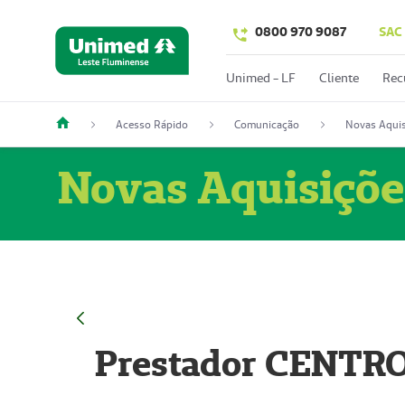
0800 970 9087
SAC
Unimed - LF
Cliente
Rec
Acesso Rápido
Comunicação
Novas Aquis
Novas Aquisiçõe
Prestador CENTR