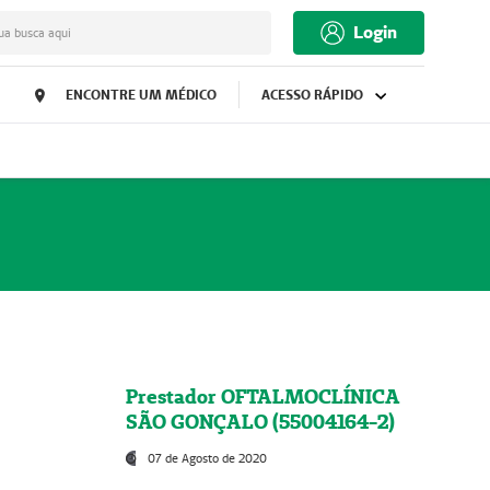
Login
ua busca aqui
ENCONTRE UM MÉDICO
ACESSO RÁPIDO
Prestador OFTALMOCLÍNICA
SÃO GONÇALO (55004164-2)
07 de Agosto de 2020