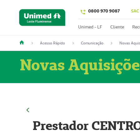
0800 970 9087
SAC
Unimed - LF
Cliente
Rec
Acesso Rápido
Comunicação
Novas Aquis
Novas Aquisiçõe
Prestador CENTR