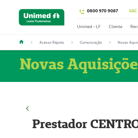
0800 970 9087
SAC
Unimed - LF
Cliente
Rec
Acesso Rápido
Comunicação
Novas Aquis
Novas Aquisiçõe
Prestador CENTR