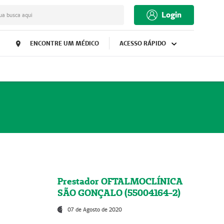
Login
ua busca aqui
ENCONTRE UM MÉDICO
ACESSO RÁPIDO
Prestador OFTALMOCLÍNICA
SÃO GONÇALO (55004164-2)
07 de Agosto de 2020