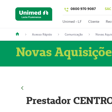
0800 970 9087
SAC
Unimed - LF
Cliente
Rec
Acesso Rápido
Comunicação
Novas Aquis
Novas Aquisiçõe
Prestador CENTR