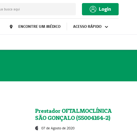
Login
ua busca aqui
ENCONTRE UM MÉDICO
ACESSO RÁPIDO
Prestador OFTALMOCLÍNICA
SÃO GONÇALO (55004164-2)
07 de Agosto de 2020