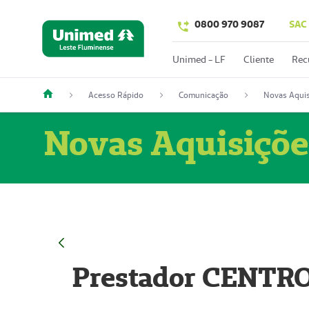
0800 970 9087
SAC
Unimed - LF
Cliente
Rec
Acesso Rápido
Comunicação
Novas Aquis
Novas Aquisiçõe
Prestador CENTR