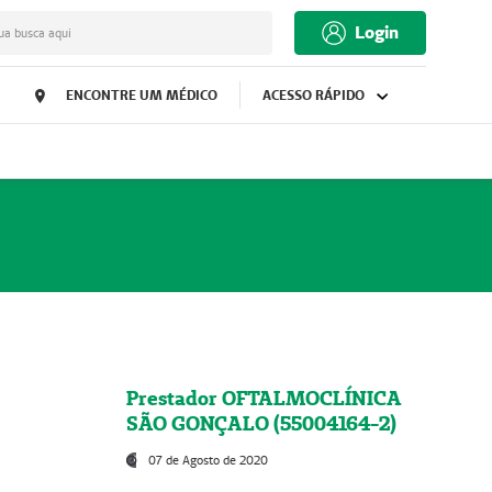
Login
ua busca aqui
ENCONTRE UM MÉDICO
ACESSO RÁPIDO
Prestador OFTALMOCLÍNICA
SÃO GONÇALO (55004164-2)
07 de Agosto de 2020