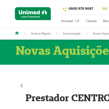
0800 970 9087
SAC
Unimed - LF
Cliente
Rec
Acesso Rápido
Comunicação
Novas Aquis
Novas Aquisiçõe
Prestador CENTR