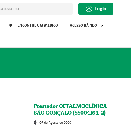
Login
ua busca aqui
ENCONTRE UM MÉDICO
ACESSO RÁPIDO
Prestador OFTALMOCLÍNICA
SÃO GONÇALO (55004164-2)
07 de Agosto de 2020