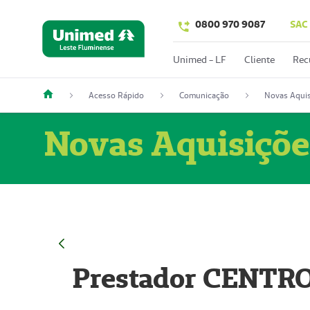
0800 970 9087
SAC
Unimed - LF
Cliente
Rec
Acesso Rápido
Comunicação
Novas Aquis
Novas Aquisiçõe
Prestador CENTR