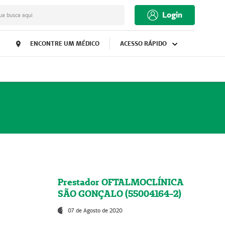
Login
ua busca aqui
ENCONTRE UM MÉDICO
ACESSO RÁPIDO
Prestador OFTALMOCLÍNICA
SÃO GONÇALO (55004164-2)
07 de Agosto de 2020