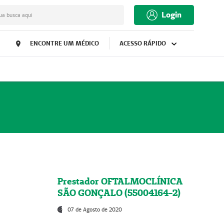
Login
ua busca aqui
ENCONTRE UM MÉDICO
ACESSO RÁPIDO
Prestador OFTALMOCLÍNICA
SÃO GONÇALO (55004164-2)
07 de Agosto de 2020