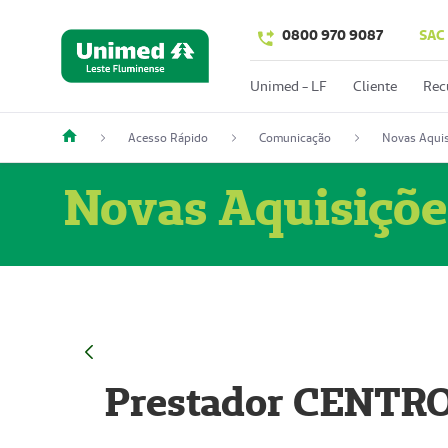
0800 970 9087
SAC
Unimed - LF
Cliente
Rec
Acesso Rápido
Comunicação
Novas Aquis
Novas Aquisiçõe
Prestador CENTR