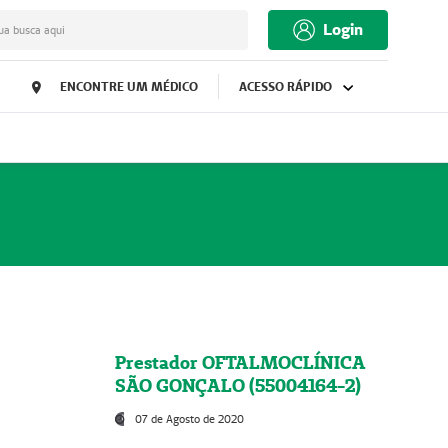
Login
ua busca aqui
ENCONTRE UM MÉDICO
ACESSO RÁPIDO
Prestador OFTALMOCLÍNICA
SÃO GONÇALO (55004164-2)
07 de Agosto de 2020