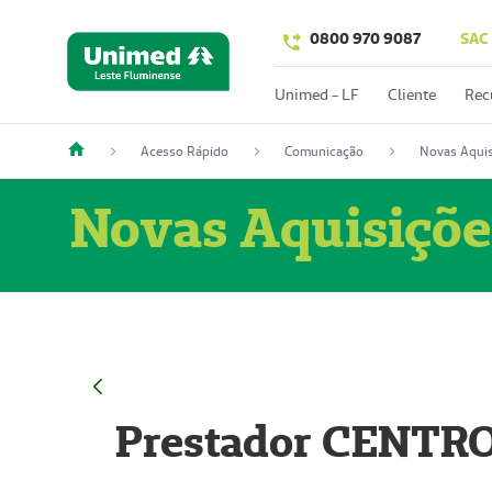
0800 970 9087
SAC
Unimed - LF
Cliente
Rec
Acesso Rápido
Comunicação
Novas Aquis
Novas Aquisiçõe
Prestador CENTR