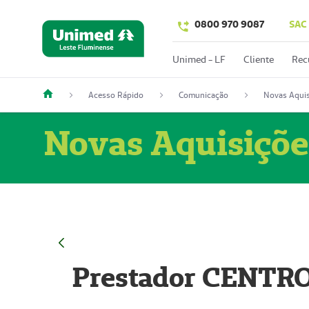
0800 970 9087
SAC
Unimed - LF
Cliente
Rec
Acesso Rápido
Comunicação
Novas Aquis
Novas Aquisiçõe
Prestador CENTR