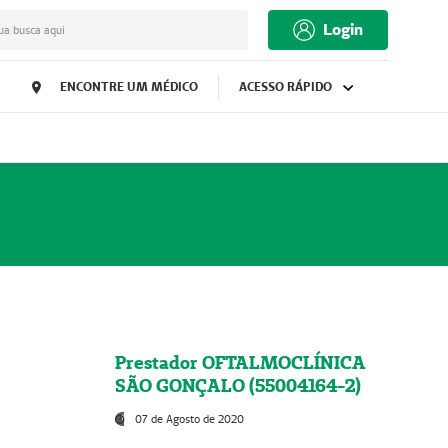
Login
ua busca aqui
ENCONTRE UM MÉDICO
ACESSO RÁPIDO
Prestador OFTALMOCLÍNICA
SÃO GONÇALO (55004164-2)
07 de Agosto de 2020