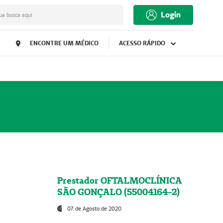
Login
ua busca aqui
ENCONTRE UM MÉDICO
ACESSO RÁPIDO
Prestador OFTALMOCLÍNICA
SÃO GONÇALO (55004164-2)
07 de Agosto de 2020