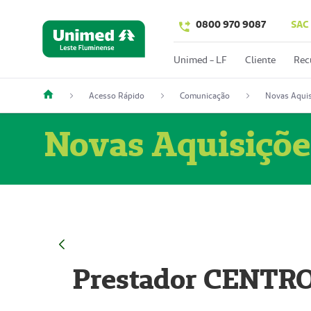
0800 970 9087
SAC
Unimed - LF
Cliente
Rec
Acesso Rápido
Comunicação
Novas Aquis
Novas Aquisiçõe
Prestador CENTR