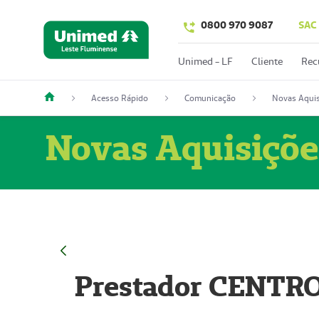
0800 970 9087
SAC
Unimed - LF
Cliente
Rec
Acesso Rápido
Comunicação
Novas Aquis
Novas Aquisiçõe
Prestador CENTR