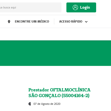
Login
ua busca aqui
ENCONTRE UM MÉDICO
ACESSO RÁPIDO
Prestador OFTALMOCLÍNICA
SÃO GONÇALO (55004164-2)
07 de Agosto de 2020