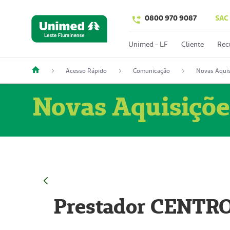
0800 970 9087
SAC
Unimed - LF
Cliente
Rec
Acesso Rápido
Comunicação
Novas Aquis
Novas Aquisiçõe
Prestador CENTR