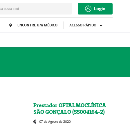
Login
ua busca aqui
ENCONTRE UM MÉDICO
ACESSO RÁPIDO
Prestador OFTALMOCLÍNICA
SÃO GONÇALO (55004164-2)
07 de Agosto de 2020