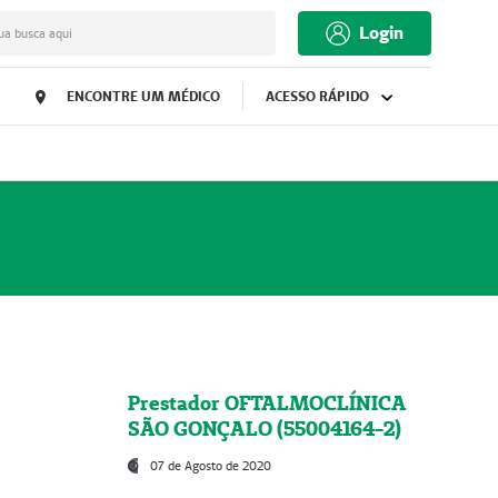
Login
ua busca aqui
ENCONTRE UM MÉDICO
ACESSO RÁPIDO
Prestador OFTALMOCLÍNICA
SÃO GONÇALO (55004164-2)
07 de Agosto de 2020