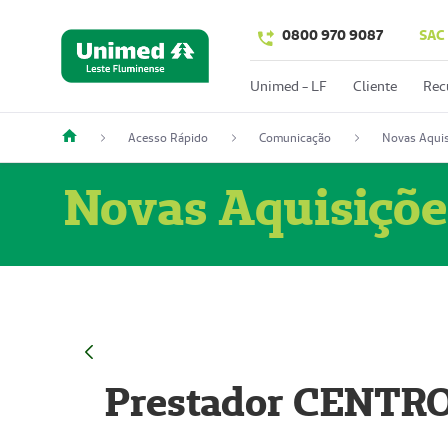
0800 970 9087
SAC
Unimed - LF
Cliente
Rec
Acesso Rápido
Comunicação
Novas Aquis
Novas Aquisiçõe
Prestador CENTR