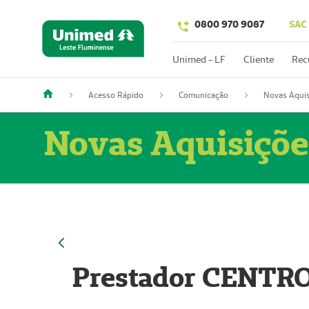
0800 970 9087
SAC
Unimed - LF
Cliente
Rec
Acesso Rápido
Comunicação
Novas Aquis
Novas Aquisiçõe
Prestador CENTR