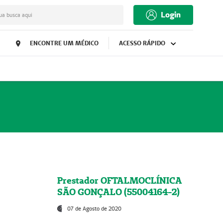
Login
ua busca aqui
ENCONTRE UM MÉDICO
ACESSO RÁPIDO
Prestador OFTALMOCLÍNICA
SÃO GONÇALO (55004164-2)
07 de Agosto de 2020