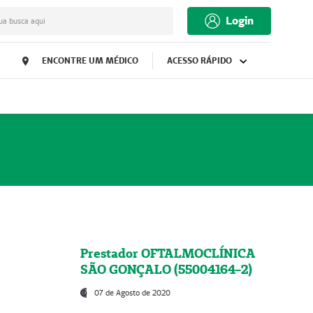
Login
ua busca aqui
ENCONTRE UM MÉDICO
ACESSO RÁPIDO
Prestador OFTALMOCLÍNICA
SÃO GONÇALO (55004164-2)
07 de Agosto de 2020