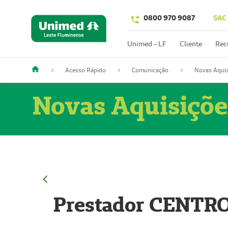
0800 970 9087
SAC
Unimed - LF
Cliente
Rec
Acesso Rápido
Comunicação
Novas Aquis
Novas Aquisiçõe
Prestador CENTR