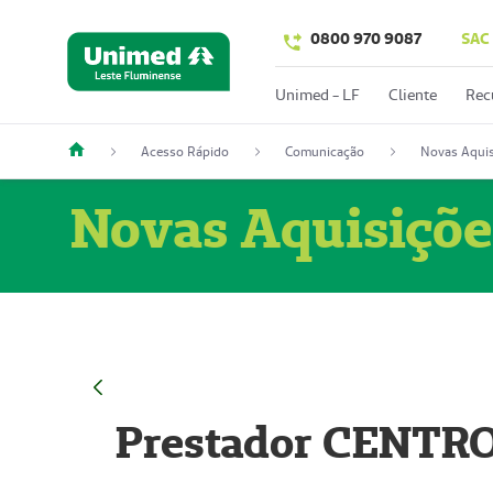
0800 970 9087
SAC
Unimed - LF
Cliente
Rec
Acesso Rápido
Comunicação
Novas Aquis
Novas Aquisiçõe
Prestador CENTR