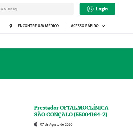
Login
ua busca aqui
ENCONTRE UM MÉDICO
ACESSO RÁPIDO
Prestador OFTALMOCLÍNICA
SÃO GONÇALO (55004164-2)
07 de Agosto de 2020