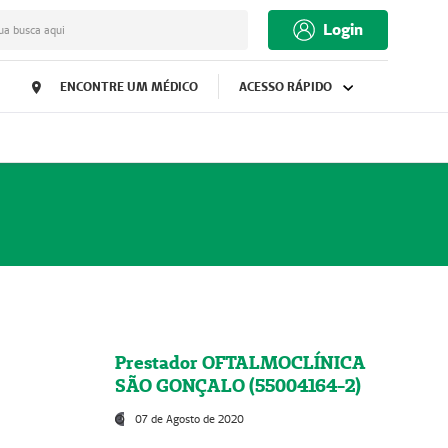
Login
ua busca aqui
ENCONTRE UM MÉDICO
ACESSO RÁPIDO
Prestador OFTALMOCLÍNICA
SÃO GONÇALO (55004164-2)
07 de Agosto de 2020