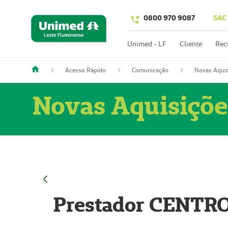
0800 970 9087
SAC
Unimed - LF
Cliente
Rec
Acesso Rápido
Comunicação
Novas Aquis
Novas Aquisiçõe
Prestador CENTR