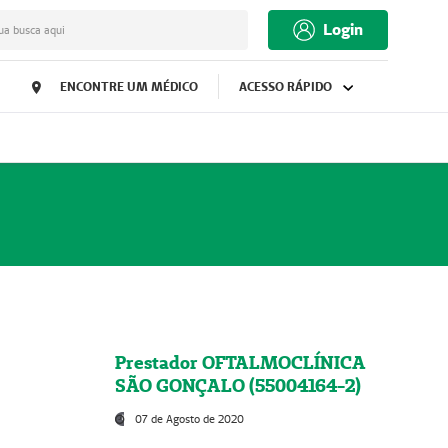
Login
ua busca aqui
ENCONTRE UM MÉDICO
ACESSO RÁPIDO
Prestador OFTALMOCLÍNICA
SÃO GONÇALO (55004164-2)
07 de Agosto de 2020