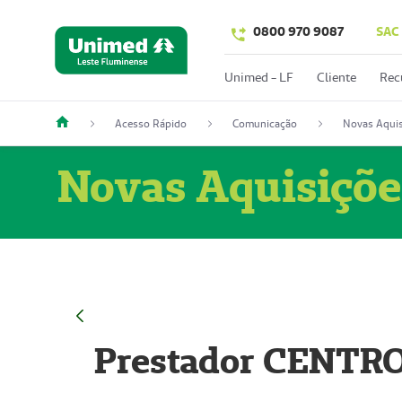
0800 970 9087
SAC
Unimed - LF
Cliente
Rec
Acesso Rápido
Comunicação
Novas Aquis
Novas Aquisiçõe
Prestador CENTR