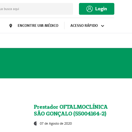
Login
ua busca aqui
ENCONTRE UM MÉDICO
ACESSO RÁPIDO
Prestador OFTALMOCLÍNICA
SÃO GONÇALO (55004164-2)
07 de Agosto de 2020