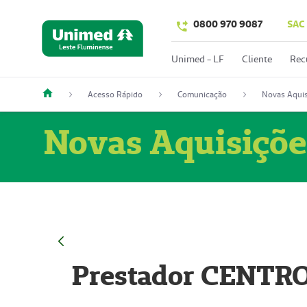
0800 970 9087
SAC
Unimed - LF
Cliente
Rec
Acesso Rápido
Comunicação
Novas Aquis
Novas Aquisiçõe
Prestador CENTR