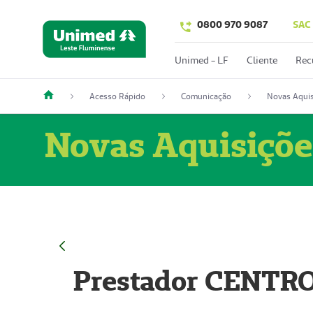
0800 970 9087
SAC
Unimed - LF
Cliente
Rec
Acesso Rápido
Comunicação
Novas Aquis
Novas Aquisiçõe
Prestador CENTR