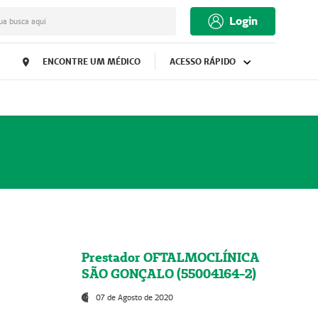
Login
ua busca aqui
ENCONTRE UM MÉDICO
ACESSO RÁPIDO
Prestador OFTALMOCLÍNICA
SÃO GONÇALO (55004164-2)
07 de Agosto de 2020