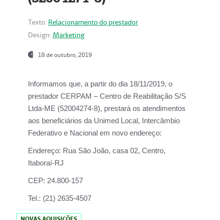
Texto:
Relacionamento do prestador
Design:
Marketing
18 de outubro, 2019
Informamos que, a partir do dia
18/11/2019
, o
prestador
CERPAM – Centro de Reabilitação S/S
Ltda-ME
(52004274-8), prestará os atendimentos
aos beneficiários da
Unimed Local, Intercâmbio
Federativo e Nacional
em novo endereço:
Endereço:
Rua São João, casa 02, Centro,
Itaboraí-RJ
CEP:
24.800-157
Tel.:
(21) 2635-4507
NOVAS AQUISIÇÕES