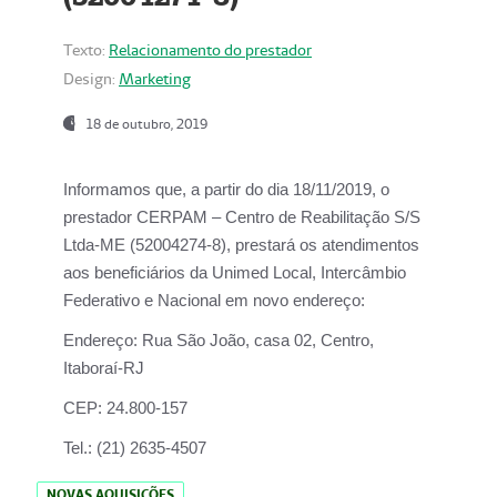
Texto:
Relacionamento do prestador
Design:
Marketing
18 de outubro, 2019
Informamos que, a partir do dia
18/11/2019
, o
prestador
CERPAM – Centro de Reabilitação S/S
Ltda-ME
(52004274-8), prestará os atendimentos
aos beneficiários da
Unimed Local, Intercâmbio
Federativo e Nacional
em novo endereço:
Endereço:
Rua São João, casa 02, Centro,
Itaboraí-RJ
CEP:
24.800-157
Tel.:
(21) 2635-4507
NOVAS AQUISIÇÕES