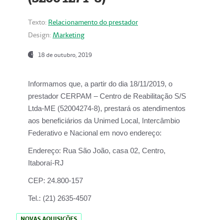
Texto:
Relacionamento do prestador
Design:
Marketing
18 de outubro, 2019
Informamos que, a partir do dia
18/11/2019
, o
prestador
CERPAM – Centro de Reabilitação S/S
Ltda-ME
(52004274-8), prestará os atendimentos
aos beneficiários da
Unimed Local, Intercâmbio
Federativo e Nacional
em novo endereço:
Endereço:
Rua São João, casa 02, Centro,
Itaboraí-RJ
CEP:
24.800-157
Tel.:
(21) 2635-4507
NOVAS AQUISIÇÕES