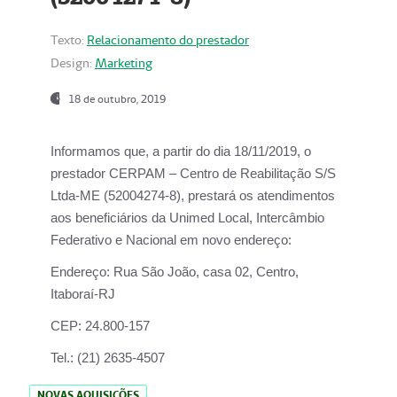
Texto:
Relacionamento do prestador
Design:
Marketing
18 de outubro, 2019
Informamos que, a partir do dia
18/11/2019
, o
prestador
CERPAM – Centro de Reabilitação S/S
Ltda-ME
(52004274-8), prestará os atendimentos
aos beneficiários da
Unimed Local, Intercâmbio
Federativo e Nacional
em novo endereço:
Endereço:
Rua São João, casa 02, Centro,
Itaboraí-RJ
CEP:
24.800-157
Tel.:
(21) 2635-4507
NOVAS AQUISIÇÕES