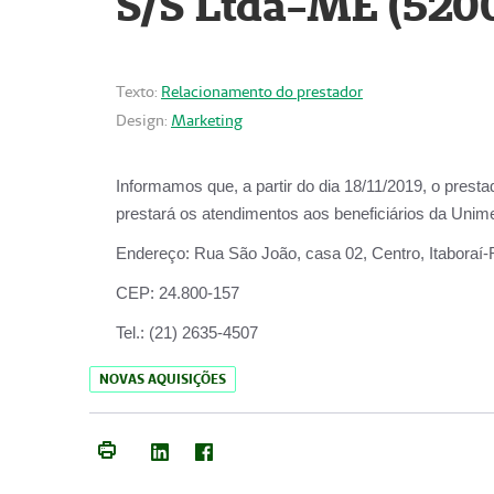
S/S Ltda-ME (520
Texto:
Relacionamento do prestador
Design:
Marketing
Informamos que, a partir do dia
18/11/2019
, o prest
prestará os atendimentos aos beneficiários da
Unime
Endereço:
Rua São João, casa 02, Centro, Itaboraí
CEP:
24.800-157
Tel.:
(21) 2635-4507
NOVAS AQUISIÇÕES