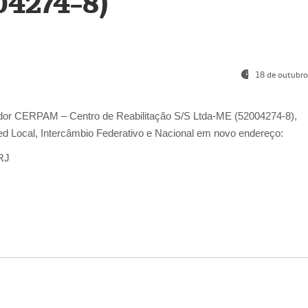
04274-8)
18 de outubro
ador
CERPAM – Centro de Reabilitação S/S Ltda-ME
(52004274-8),
d Local, Intercâmbio Federativo e Nacional
em novo endereço:
-RJ