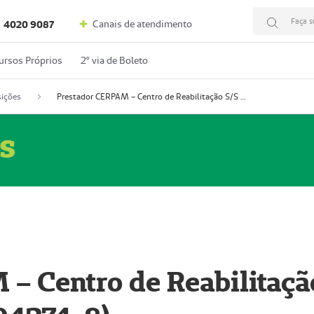
Faça s
Canais de atendimento
4020 9087
ursos Próprios
2º via de Boleto
ições
Prestador CERPAM – Centro de Reabilitação S/S Ltda-ME (52004274-8)
s
– Centro de Reabilitaçã