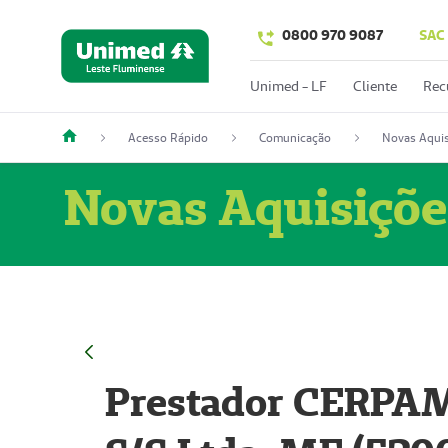
0800 970 9087
SAC
Unimed - LF
Cliente
Rec
Acesso Rápido
Comunicação
Novas Aquis
Novas Aquisiçõe
Prestador CERPAM 