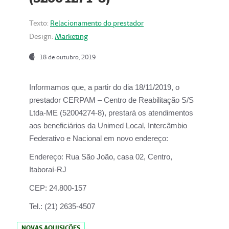
Texto:
Relacionamento do prestador
Design:
Marketing
18 de outubro, 2019
Informamos que, a partir do dia
18/11/2019
, o
prestador
CERPAM – Centro de Reabilitação S/S
Ltda-ME
(52004274-8), prestará os atendimentos
aos beneficiários da
Unimed Local, Intercâmbio
Federativo e Nacional
em novo endereço:
Endereço:
Rua São João, casa 02, Centro,
Itaboraí-RJ
CEP:
24.800-157
Tel.:
(21) 2635-4507
NOVAS AQUISIÇÕES