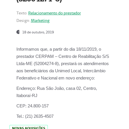
Texto:
Relacionamento do prestador
Design:
Marketing
18 de outubro, 2019
Informamos que, a partir do dia
18/11/2019
, o
prestador
CERPAM – Centro de Reabilitação S/S
Ltda-ME
(52004274-8), prestará os atendimentos
aos beneficiários da
Unimed Local, Intercâmbio
Federativo e Nacional
em novo endereço:
Endereço:
Rua São João, casa 02, Centro,
Itaboraí-RJ
CEP:
24.800-157
Tel.:
(21) 2635-4507
NOVAS AQUISIÇÕES