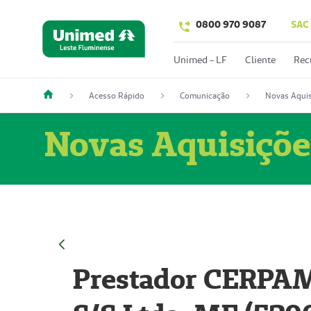
0800 970 9087
SAC
Unimed - LF
Cliente
Rec
Acesso Rápido
Comunicação
Novas Aquis
Novas Aquisiçõe
Prestador CERPAM 