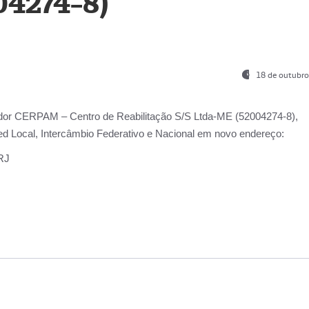
04274-8)
18 de outubro
ador
CERPAM – Centro de Reabilitação S/S Ltda-ME
(52004274-8),
d Local, Intercâmbio Federativo e Nacional
em novo endereço:
-RJ