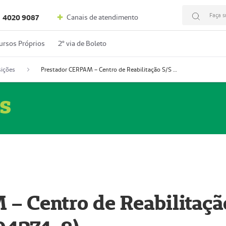
Faça s
Canais de atendimento
4020 9087
ursos Próprios
2º via de Boleto
ições
Prestador CERPAM – Centro de Reabilitação S/S Ltda-ME (52004274-8)
s
– Centro de Reabilitaçã