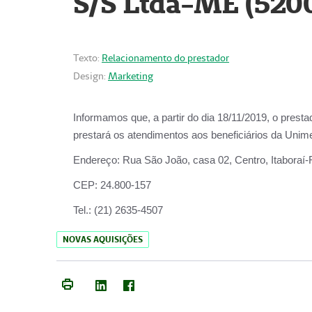
S/S Ltda-ME (520
Texto:
Relacionamento do prestador
Design:
Marketing
Informamos que, a partir do dia
18/11/2019
, o prest
prestará os atendimentos aos beneficiários da
Unime
Endereço:
Rua São João, casa 02, Centro, Itaboraí
CEP:
24.800-157
Tel.:
(21) 2635-4507
NOVAS AQUISIÇÕES