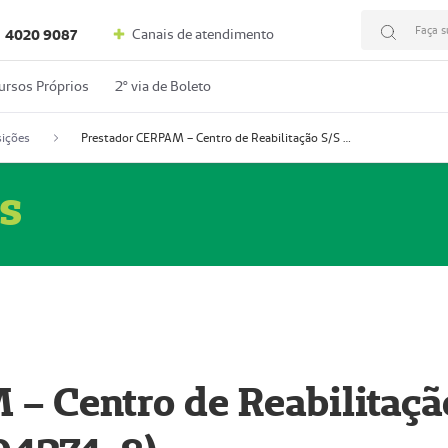
Faça s
Canais de atendimento
4020 9087
ursos Próprios
2º via de Boleto
ições
Prestador CERPAM – Centro de Reabilitação S/S Ltda-ME (52004274-8)
s
– Centro de Reabilitaçã