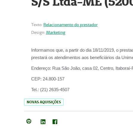
S/S Ltda-ME (520
Texto:
Relacionamento do prestador
Design:
Marketing
Informamos que, a partir do dia
18/11/2019
, o prest
prestará os atendimentos aos beneficiários da
Unime
Endereço:
Rua São João, casa 02, Centro, Itaboraí
CEP:
24.800-157
Tel.:
(21) 2635-4507
NOVAS AQUISIÇÕES