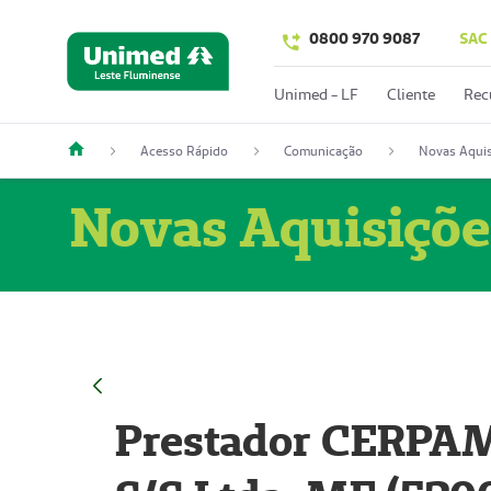
0800 970 9087
SAC
Unimed - LF
Cliente
Rec
Acesso Rápido
Comunicação
Novas Aquis
Novas Aquisiçõe
Prestador CERPAM 