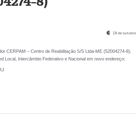
04274-8)
18 de outubro
ador
CERPAM – Centro de Reabilitação S/S Ltda-ME
(52004274-8),
d Local, Intercâmbio Federativo e Nacional
em novo endereço:
-RJ