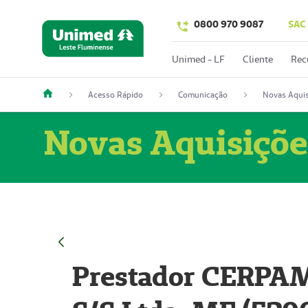
0800 970 9087
SAC
Unimed - LF
Cliente
Rec
Acesso Rápido
Comunicação
Novas Aquis
Novas Aquisiçõe
Prestador CERPAM 