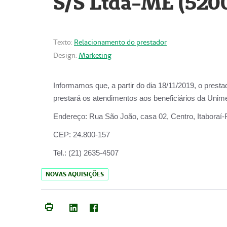
S/S Ltda-ME (520
Texto:
Relacionamento do prestador
Design:
Marketing
Informamos que, a partir do dia
18/11/2019
, o prest
prestará os atendimentos aos beneficiários da
Unime
Endereço:
Rua São João, casa 02, Centro, Itaboraí
CEP:
24.800-157
Tel.:
(21) 2635-4507
NOVAS AQUISIÇÕES