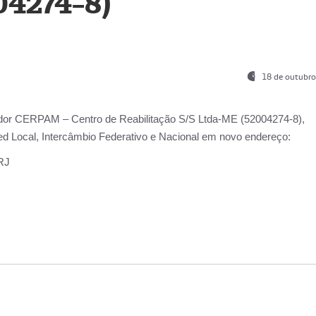
04274-8)
18 de outubro
ador
CERPAM – Centro de Reabilitação S/S Ltda-ME
(52004274-8),
d Local, Intercâmbio Federativo e Nacional
em novo endereço:
-RJ