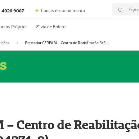
Faça s
Canais de atendimento
4020 9087
ursos Próprios
2º via de Boleto
ições
Prestador CERPAM – Centro de Reabilitação S/S Ltda-ME (52004274-8)
s
– Centro de Reabilitaçã