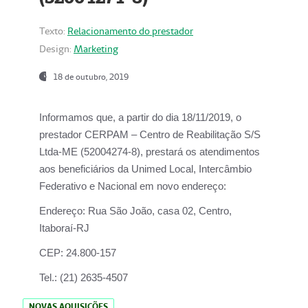
Texto:
Relacionamento do prestador
Design:
Marketing
18 de outubro, 2019
Informamos que, a partir do dia
18/11/2019
, o
prestador
CERPAM – Centro de Reabilitação S/S
Ltda-ME
(52004274-8), prestará os atendimentos
aos beneficiários da
Unimed Local, Intercâmbio
Federativo e Nacional
em novo endereço:
Endereço:
Rua São João, casa 02, Centro,
Itaboraí-RJ
CEP:
24.800-157
Tel.:
(21) 2635-4507
NOVAS AQUISIÇÕES