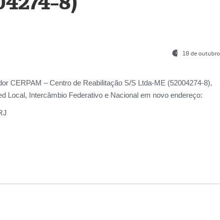
04274-8)
18 de outubro
ador
CERPAM – Centro de Reabilitação S/S Ltda-ME
(52004274-8),
d Local, Intercâmbio Federativo e Nacional
em novo endereço:
-RJ