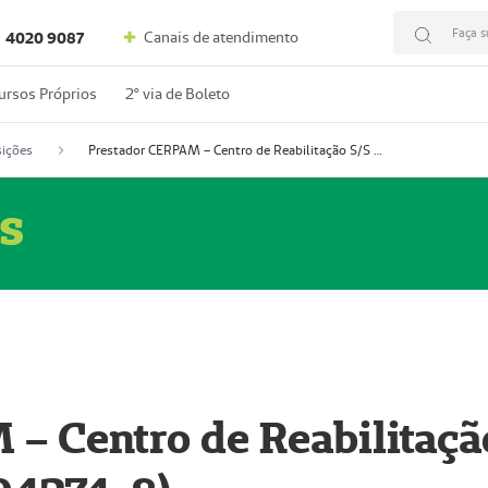
Faça s
Canais de atendimento
4020 9087
ursos Próprios
2º via de Boleto
ições
Prestador CERPAM – Centro de Reabilitação S/S Ltda-ME (52004274-8)
s
– Centro de Reabilitaçã