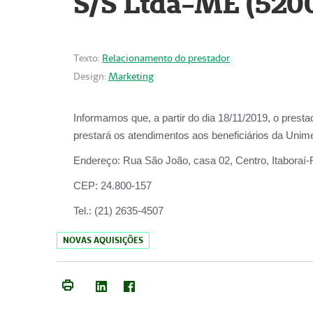
S/S Ltda-ME (520
Texto:
Relacionamento do prestador
Design:
Marketing
Informamos que, a partir do dia
18/11/2019
, o prest
prestará os atendimentos aos beneficiários da
Unime
Endereço:
Rua São João, casa 02, Centro, Itaboraí
CEP:
24.800-157
Tel.:
(21) 2635-4507
NOVAS AQUISIÇÕES