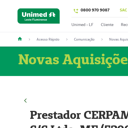
0800 970 9087
SAC
Unimed - LF
Cliente
Rec
Acesso Rápido
Comunicação
Novas Aquis
Novas Aquisiçõe
Prestador CERPAM 