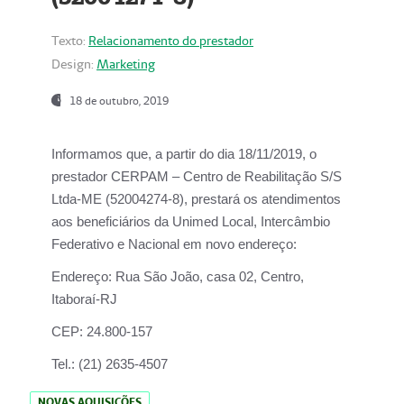
Texto:
Relacionamento do prestador
Design:
Marketing
18 de outubro, 2019
Informamos que, a partir do dia
18/11/2019
, o
prestador
CERPAM – Centro de Reabilitação S/S
Ltda-ME
(52004274-8), prestará os atendimentos
aos beneficiários da
Unimed Local, Intercâmbio
Federativo e Nacional
em novo endereço:
Endereço:
Rua São João, casa 02, Centro,
Itaboraí-RJ
CEP:
24.800-157
Tel.:
(21) 2635-4507
NOVAS AQUISIÇÕES