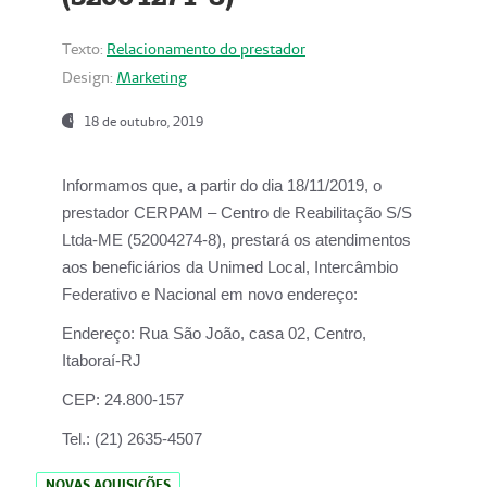
Texto:
Relacionamento do prestador
Design:
Marketing
18 de outubro, 2019
Informamos que, a partir do dia
18/11/2019
, o
prestador
CERPAM – Centro de Reabilitação S/S
Ltda-ME
(52004274-8), prestará os atendimentos
aos beneficiários da
Unimed Local, Intercâmbio
Federativo e Nacional
em novo endereço:
Endereço:
Rua São João, casa 02, Centro,
Itaboraí-RJ
CEP:
24.800-157
Tel.:
(21) 2635-4507
NOVAS AQUISIÇÕES