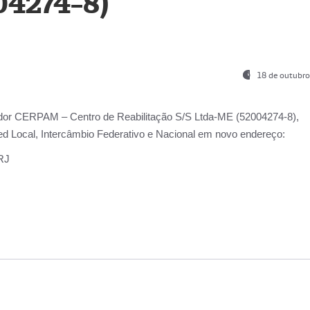
04274-8)
18 de outubro
ador
CERPAM – Centro de Reabilitação S/S Ltda-ME
(52004274-8),
d Local, Intercâmbio Federativo e Nacional
em novo endereço:
-RJ