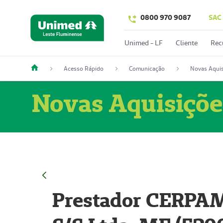
0800 970 9087
SAC
Unimed - LF
Cliente
Rec
Acesso Rápido
Comunicação
Novas Aquis
Novas Aquisiçõe
Prestador CERPAM 