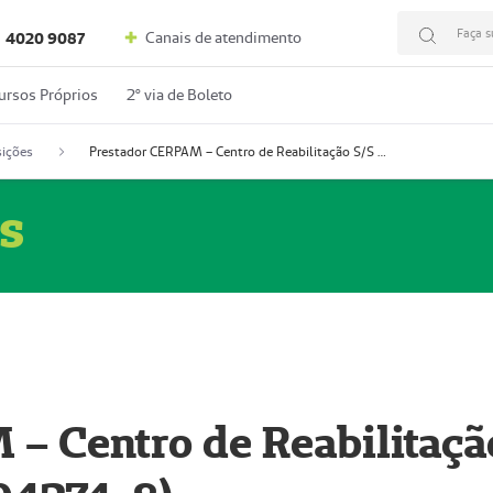
Faça s
Canais de atendimento
4020 9087
ursos Próprios
2º via de Boleto
ições
Prestador CERPAM – Centro de Reabilitação S/S Ltda-ME (52004274-8)
s
– Centro de Reabilitaçã