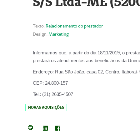
S/S Ltda-ME (520
Texto:
Relacionamento do prestador
Design:
Marketing
Informamos que, a partir do dia
18/11/2019
, o prest
prestará os atendimentos aos beneficiários da
Unime
Endereço:
Rua São João, casa 02, Centro, Itaboraí
CEP:
24.800-157
Tel.:
(21) 2635-4507
NOVAS AQUISIÇÕES