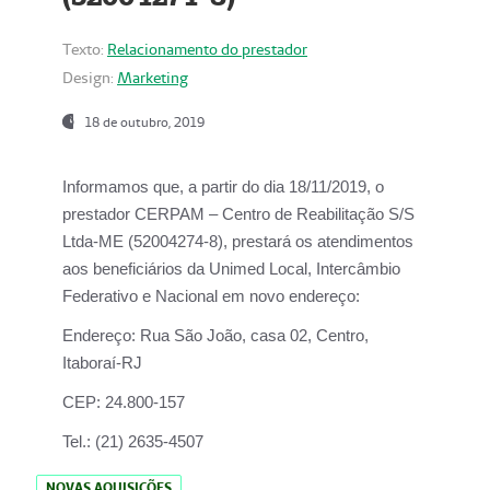
Texto:
Relacionamento do prestador
Design:
Marketing
18 de outubro, 2019
Informamos que, a partir do dia
18/11/2019
, o
prestador
CERPAM – Centro de Reabilitação S/S
Ltda-ME
(52004274-8), prestará os atendimentos
aos beneficiários da
Unimed Local, Intercâmbio
Federativo e Nacional
em novo endereço:
Endereço:
Rua São João, casa 02, Centro,
Itaboraí-RJ
CEP:
24.800-157
Tel.:
(21) 2635-4507
NOVAS AQUISIÇÕES